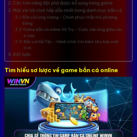
Các tính năng đột phá được bổ sung trong game
Một vài trò chơi hấp dẫn nhất trong danh mục bắn cá
Bắn cá Long Vương – Chinh phục thần thú phương
Đông
Game bắn cá online Vũ Trụ – Cuộc săn lùng giữa các
vì sao
Bắn cá Hải Tặc – Hành trình tìm kiếm kho báu mất
tích
Kết luận
Tìm hiểu sơ lược về game bắn cá online