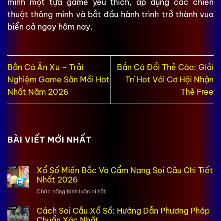
mình một tựa game yêu thích, áp dụng các chiến
thuật thông minh và bắt đầu hành trình trở thành vua
biển cả ngay hôm nay.
Bắn Cá Ăn Xu – Trải
Bắn Cá Đổi Thẻ Cào: Giải
Nghiệm Game Săn Mồi Hot
Trí Hot Với Cơ Hội Nhận
Nhất Năm 2026
Thẻ Free
BÀI VIẾT MỚI NHẤT
Xổ Số Miền Bắc Và Cẩm Nang Soi Cầu Chi Tiết
Nhất 2026
Chức năng bình luận bị tắt
ở
Xổ
Số
Cách Soi Cầu Xổ Số: Hướng Dẫn Phương Pháp
Miền
Chuẩn Xác Nhất