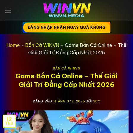
Bỏ
qua
nội
dung
ĐĂNG NHẬP NHẬN NGAY QUÀ KHỦNG
Home
-
Bắn Cá WINVN
-
Game Bắn Cá Online – Thế
Giới Giải Trí Đẳng Cấp Nhất 2026
BẮN CÁ WINVN
Game Bắn Cá Online – Thế Giới
Giải Trí Đẳng Cấp Nhất 2026
ĐĂNG VÀO
THÁNG 3 12, 2026
BỞI
SEO
12
Th3