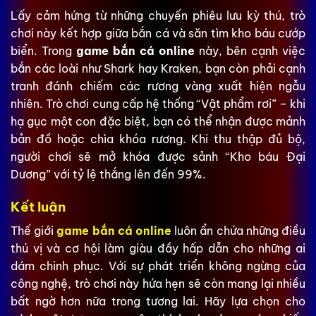
Lấy cảm hứng từ những chuyến phiêu lưu kỳ thú, trò
chơi này kết hợp giữa bắn cá và săn tìm kho báu cướp
biển. Trong
game bắn cá online
này, bên cạnh việc
bắn các loài như Shark hay Kraken, bạn còn phải cạnh
tranh đánh chiếm các rương vàng xuất hiện ngẫu
nhiên. Trò chơi cung cấp hệ thống “Vật phẩm rơi” – khi
hạ gục một con đặc biệt, bạn có thể nhận được mảnh
bản đồ hoặc chìa khóa rương. Khi thu thập đủ bộ,
người chơi sẽ mở khóa được sảnh “Kho báu Đại
Dương” với tỷ lệ thắng lên đến 99%.
Kết luận
Thế giới
game bắn cá online
luôn ẩn chứa những điều
thú vị và cơ hội làm giàu đầy hấp dẫn cho những ai
dám chinh phục. Với sự phát triển không ngừng của
công nghệ, trò chơi này hứa hẹn sẽ còn mang lại nhiều
bất ngờ hơn nữa trong tương lai. Hãy lựa chọn cho