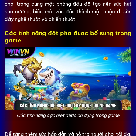
chơi trong cùng một phòng đấu đã tạo nên sức hút
khó cưỡng, biến mỗi ván đấu thành một cuộc đi săn
đầy nghệ thuật và chiến thuật.
Các tính năng đột phá được bổ sung trong
game
Các tính năng đặc biệt được áp dụng trọng game
Để tăng thêm sức hấp dẫn và hỗ trợ người chơi tối đa,