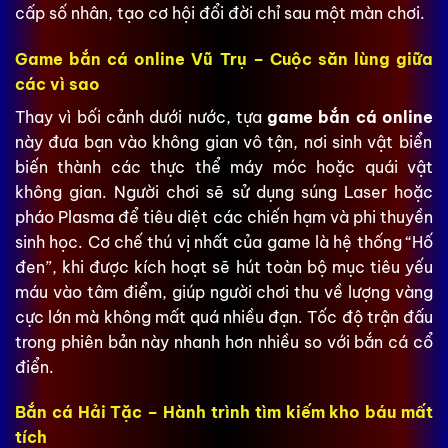
cấp số nhân, tạo cơ hội đổi đời chỉ sau một màn chơi.
Game bắn cá online Vũ Trụ – Cuộc săn lùng giữa
các vì sao
Thay vì bối cảnh dưới nước, tựa
game bắn cá online
này đưa bạn vào không gian vô tận, nơi sinh vật biển
biến thành các thực thể máy móc hoặc quái vật
không gian. Người chơi sẽ sử dụng súng Laser hoặc
pháo Plasma để tiêu diệt các chiến hạm và phi thuyền
sinh học. Cơ chế thú vị nhất của game là hệ thống “Hố
đen”, khi được kích hoạt sẽ hút toàn bộ mục tiêu yếu
máu vào tâm điểm, giúp người chơi thu về lượng vàng
cực lớn mà không mất quá nhiều đạn. Tốc độ trận đấu
trong phiên bản này nhanh hơn nhiều so với bắn cá cổ
điển.
Bắn cá Hải Tặc – Hành trình tìm kiếm kho báu mất
tích