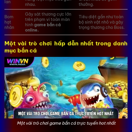
lan
nhau.
thưởng.
Gây sát thương cực lớn
Bom
Tiêu diệt gần như toàn
trên phạm vi toàn màn
hạt
bộ sinh vật nhỏ và gây
hình
game bắn cá
nhân
trọng thương cho Boss.
online.
Một vài trò chơi hấp dẫn nhất trong danh
mục bắn cá
Một vài trò chơi game bắn cá trực tuyến hot nhất